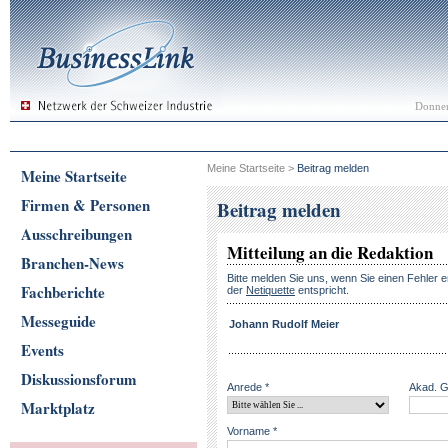
Donner
Meine Startseite
>
Beitrag melden
Meine Startseite
Firmen & Personen
Beitrag melden
Ausschreibungen
Mitteilung an die Redaktion
Branchen-News
Bitte melden Sie uns, wenn Sie einen Fehler e
Fachberichte
der
Netiquette
entspricht.
Messeguide
Johann Rudolf Meier
Events
Diskussionsforum
Anrede *
Akad. 
Marktplatz
Vorname *