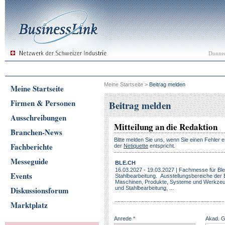
Donner
Meine Startseite
>
Beitrag melden
Meine Startseite
Firmen & Personen
Beitrag melden
Ausschreibungen
Mitteilung an die Redaktion
Branchen-News
Bitte melden Sie uns, wenn Sie einen Fehler e
Fachberichte
der
Netiquette
entspricht.
Messeguide
BLE.CH
16.03.2027 - 19.03.2027 | Fachmesse für Ble
Events
Stahlbearbeitung. Ausstellungsbereiche der
Maschinen, Produkte, Systeme und Werkzeuge
Diskussionsforum
und Stahlbearbeitung, ...
Marktplatz
Anrede *
Akad. 