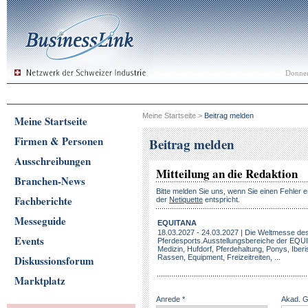
Donner
Meine Startseite
>
Beitrag melden
Meine Startseite
Firmen & Personen
Beitrag melden
Ausschreibungen
Mitteilung an die Redaktion
Branchen-News
Bitte melden Sie uns, wenn Sie einen Fehler e
Fachberichte
der
Netiquette
entspricht.
Messeguide
EQUITANA
18.03.2027 - 24.03.2027 | Die Weltmesse de
Events
Pferdesports.Ausstellungsbereiche der EQUI
Medizin, Hufdorf, Pferdehaltung, Ponys, Iberi
Diskussionsforum
Rassen, Equipment, Freizeitreiten, ...
Marktplatz
Anrede *
Akad. 