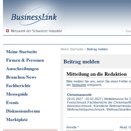
Sam
Meine Startseite
>
Beitrag melden
Meine Startseite
Firmen & Personen
Beitrag melden
Ausschreibungen
Mitteilung an die Redaktion
Branchen-News
Bitte melden Sie uns, wenn Sie einen Fehler e
Fachberichte
der
Netiquette
entspricht.
Messeguide
Christmasworld
29.01.2027 - 02.02.2027 | Weltleitmesse für 
Events
Festschmuck.Fachbereiche der ChristmasWo
Adventsschmuck: Künstliche Weihnachtsbä
Diskussionsforum
Weihnachtsbaumschmuck, Weihnachtsartikel, A
Marktplatz
Anrede *
Akad. 