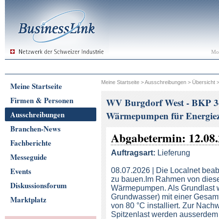
Mon
Meine Startseite
>
Ausschreibungen
>
Übersicht
Meine Startseite
Firmen & Personen
WV Burgdorf West - BKP 3
Ausschreibungen
Wärmepumpen für Energiez
Branchen-News
Abgabetermin: 12.08
Fachberichte
Auftragsart:
Lieferung
Messeguide
Events
08.07.2026 | Die Localnet beab
zu bauen.Im Rahmen von diese
Diskussionsforum
Wärmepumpen. Als Grundlast 
Grundwasser) mit einer Gesamt
Marktplatz
von 80 °C installiert. Zur Na
Spitzenlast werden ausserdem 