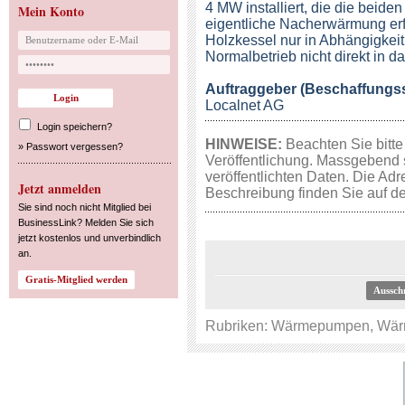
4 MW installiert, die die beid
Mein Konto
eigentliche Nacherwärmung erfo
Holzkessel nur in Abhängigkei
Normalbetrieb nicht direkt in d
Auftraggeber (Beschaffungsst
Localnet AG
Login speichern?
HINWEISE:
Beachten Sie bitte
»
Passwort vergessen?
Veröffentlichung. Massgebend 
veröffentlichten Daten. Die Adr
Jetzt anmelden
Beschreibung finden Sie auf de
Sie sind noch nicht Mitglied bei
BusinessLink? Melden Sie sich
jetzt kostenlos und unverbindlich
an.
Aussch
Rubriken:
Wärmepumpen
,
Wär