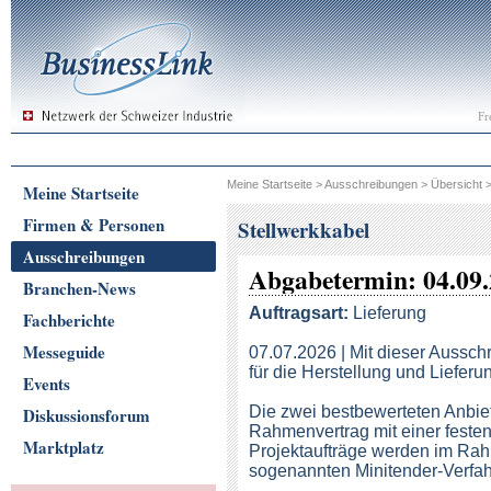
Fr
Meine Startseite
>
Ausschreibungen
>
Übersicht
Meine Startseite
Firmen & Personen
Stellwerkkabel
Ausschreibungen
Abgabetermin: 04.09.
Branchen-News
Auftragsart:
Lieferung
Fachberichte
Messeguide
07.07.2026 | Mit dieser Ausschr
für die Herstellung und Liefe
Events
Die zwei bestbewerteten Anbiet
Diskussionsforum
Rahmenvertrag mit einer festen
Marktplatz
Projektaufträge werden im Rah
sogenannten Minitender-Verfa