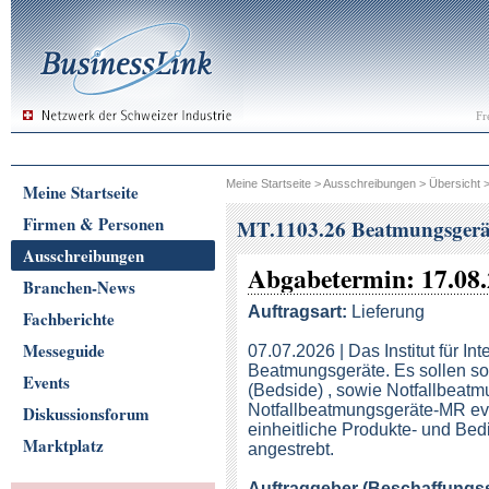
Fr
Meine Startseite
>
Ausschreibungen
>
Übersicht
Meine Startseite
Firmen & Personen
MT.1103.26 Beatmungsgerät
Ausschreibungen
Abgabetermin: 17.08.
Branchen-News
Auftragsart:
Lieferung
Fachberichte
Messeguide
07.07.2026 | Das Institut für I
Beatmungsgeräte. Es sollen so
Events
(Bedside) , sowie Notfallbeatm
Notfallbeatmungsgeräte-MR eva
Diskussionsforum
einheitliche Produkte- und Be
Marktplatz
angestrebt.
Auftraggeber (Beschaffungsst